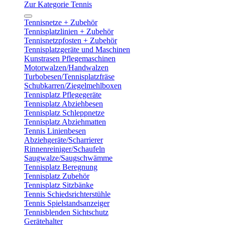
Zur Kategorie Tennis
Tennisnetze + Zubehör
Tennisplatzlinien + Zubehör
Tennisnetzpfosten + Zubehör
Tennisplatzgeräte und Maschinen
Kunstrasen Pflegemaschinen
Motorwalzen/Handwalzen
Turbobesen/Tennisplatzfräse
Schubkarren/Ziegelmehlboxen
Tennisplatz Pflegegeräte
Tennisplatz Abziehbesen
Tennisplatz Schleppnetze
Tennisplatz Abziehmatten
Tennis Linienbesen
Abziehgeräte/Scharrierer
Rinnenreiniger/Schaufeln
Saugwalze/Saugschwämme
Tennisplatz Beregnung
Tennisplatz Zubehör
Tennisplatz Sitzbänke
Tennis Schiedsrichterstühle
Tennis Spielstandsanzeiger
Tennisblenden Sichtschutz
Gerätehalter