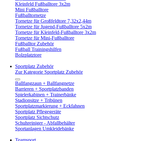
Kleinfeld Fußballtore 3x2m
Mini Fußballtore
Fußballtornetze
Tornetze für Großfeldtore 7,32x2,44m
Tornetze für Jugend-Fußballtore 5x2m
Tornetze für Kleinfeld-Fußballtore 3x2m
Tornetze für Mini-Fußballtore
Fußballtor Zubehör
Fußball Trainingshilfen
Bolzplatztore
Sportplatz Zubehör
Zur Kategorie Sportplatz Zubehör
Ballfangzaun + Ballfangnetze
Barrieren + Sportplatzbanden
Spielerkabinen + Trainerbänke
Stadionsitze + Tribünen
Sportplatzmarkierung + Eckfahnen
Sportplatz Pflegegeräte
Sportplatz Sichtschutz
Schuhreiniger - Abfallbehälter
Sportanlagen Umkleidebänke
Teamsport