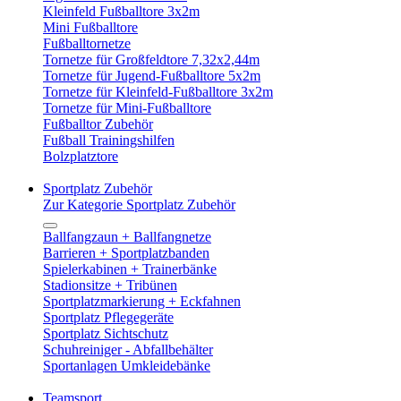
Kleinfeld Fußballtore 3x2m
Mini Fußballtore
Fußballtornetze
Tornetze für Großfeldtore 7,32x2,44m
Tornetze für Jugend-Fußballtore 5x2m
Tornetze für Kleinfeld-Fußballtore 3x2m
Tornetze für Mini-Fußballtore
Fußballtor Zubehör
Fußball Trainingshilfen
Bolzplatztore
Sportplatz Zubehör
Zur Kategorie Sportplatz Zubehör
Ballfangzaun + Ballfangnetze
Barrieren + Sportplatzbanden
Spielerkabinen + Trainerbänke
Stadionsitze + Tribünen
Sportplatzmarkierung + Eckfahnen
Sportplatz Pflegegeräte
Sportplatz Sichtschutz
Schuhreiniger - Abfallbehälter
Sportanlagen Umkleidebänke
Teamsport