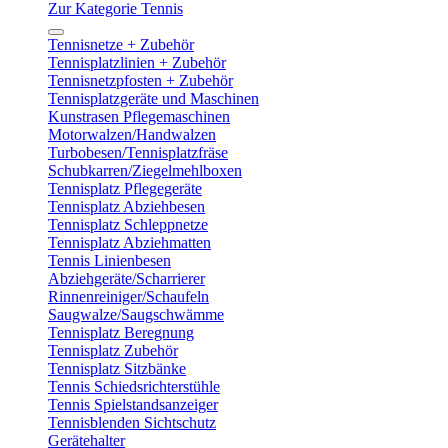
Zur Kategorie Tennis
Tennisnetze + Zubehör
Tennisplatzlinien + Zubehör
Tennisnetzpfosten + Zubehör
Tennisplatzgeräte und Maschinen
Kunstrasen Pflegemaschinen
Motorwalzen/Handwalzen
Turbobesen/Tennisplatzfräse
Schubkarren/Ziegelmehlboxen
Tennisplatz Pflegegeräte
Tennisplatz Abziehbesen
Tennisplatz Schleppnetze
Tennisplatz Abziehmatten
Tennis Linienbesen
Abziehgeräte/Scharrierer
Rinnenreiniger/Schaufeln
Saugwalze/Saugschwämme
Tennisplatz Beregnung
Tennisplatz Zubehör
Tennisplatz Sitzbänke
Tennis Schiedsrichterstühle
Tennis Spielstandsanzeiger
Tennisblenden Sichtschutz
Gerätehalter